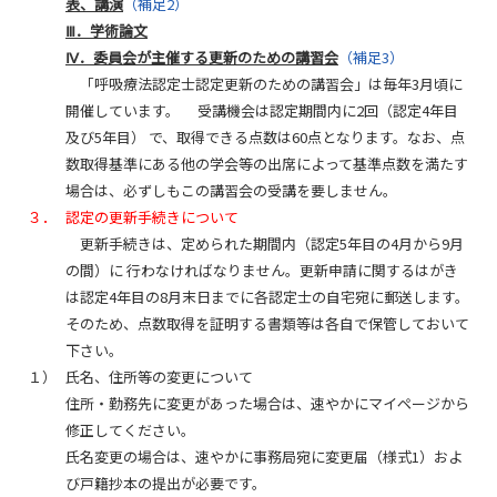
表、講演
（補足2）
Ⅲ．学術論文
Ⅳ．委員会が主催する更新のための講習会
（補足3）
「呼吸療法認定士認定更新のための講習会」は毎年3月頃に
開催しています。 受講機会は認定期間内に2回（認定4年目
及び5年目） で、取得できる点数は60点となります。なお、点
数取得基準にある他の学会等の出席によって基準点数を満たす
場合は、必ずしもこの講習会の受講を要しません。
３．
認定の更新手続きについて
更新手続きは、定められた期間内（認定5年目の4月から9月
の間）に 行わなければなりません。更新申請に関するはがき
は認定4年目の8月末日までに各認定士の自宅宛に郵送します。
そのため、点数取得を証明する書類等は各自で保管しておいて
下さい。
１）
氏名、住所等の変更について
住所・勤務先に変更があった場合は、速やかに
マイページ
から
修正してください。
氏名変更の場合は、速やかに事務局宛に変更届（様式1）およ
び戸籍抄本の提出が必要です。