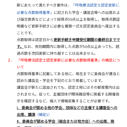
新にあたって満たすべき要件は、
「呼吸療法認定士認定更新に
必要な点数取得基準」
に記された学会・講習会等への出席およ
び論文発表などによって総得点50点以上を取得し、取得点数証
明書など更新手続きに必要な書類一式を認定委員会へ提出する
ことです。
点数取得は認定日から
更新手続き申請受付期間の最終日までで
す。
なお、有効期間内に取得した点数が50点以上あっても、超
過点数を次回更新に持ち越すことは出来ません。
２．
「呼吸療法認定士認定更新に必要な点数取得基準」の補足につ
いて
点数取得基準に記載してある他に、現在までに委員会が適当と
認めた講習会・学会を下記のとおり掲載しています。
講習会が新たに追加されても、認定士宛にはその都度案内は出
されません。従って、主催団体が関係雑誌等に掲載する開催告
示を確認するなど、個人で情報収集することが必要です。
Ⅰ．委員会が認める他の学会、団体などの主催する講習会への
出席、講演
（補足1）
Ⅱ．委員会が認める学会（総会または地方会）への出席、発