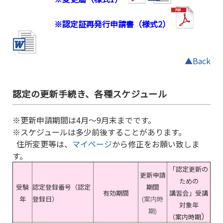
※認定証再発行申請書（様式2）
▲Back
認定の更新手続き、各種スケジュール
※更新申請期間は4月～9月末までです。
※スケジュールは多少前後することがあります。
住所変更等は、
マイページ
から修正をお願い致しま
す。
「認定更新の
更新申請
ための
受験
認定登録番号（認定
期間
有効期間
講習会」受講
年
登録日）
(案内時
対象年
期)
）
（案内時期