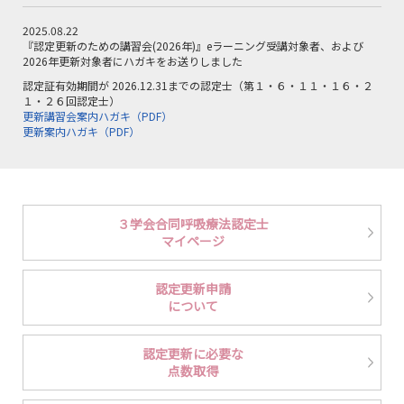
2025.08.22
『認定更新のための講習会(2026年)』eラーニング受講対象者、および
2026年更新対象者にハガキをお送りしました
認定証有効期間が 2026.12.31までの認定士（第１・６・１１・１６・２
１・２６回認定士）
更新講習会案内ハガキ（PDF）
更新案内ハガキ（PDF）
認定証有効期間が 2027.12.31までの認定士（第２・７・１２・１７・２
２・２７回認定士）
案内ハガキ（PDF）
３学会合同呼吸療法認定士
2025.07.22
マイページ
2025年認定更新申請について
認定証有効期間 ～2025.12.31の認定士の更新手続は9月30日17時までで
認定更新申請
す。詳細は下記リンクをご確認ください。
について
認定更新申請について
2025.04.1
認定更新に必要な
2025年認定更新申請開始しました。
点数取得
認定証有効期間が2025.12.31までの認定士の更新手続は9月30日17時まで
です。詳細は下記リンクをご確認ください。