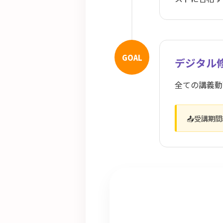
GOAL
デジタル
全ての講義
📤受講期