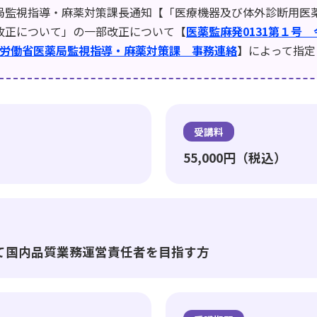
局監視指導・麻薬対策課長通知【「医療機器及び体外診断用医
改正について」の一部改正について【
医薬監麻発0131第１号 
厚生労働省医薬局監視指導・麻薬対策課 事務連絡
】によって指定
受講料
55,000円（税込）
いて国内品質業務運営責任者を目指す方