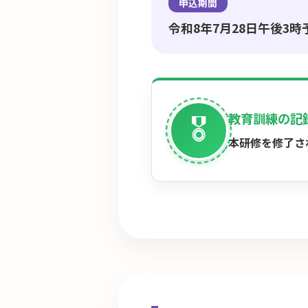
申込期間
令和8年7月28日午後3時
🎖️
教育訓練の記
本研修を修了さ