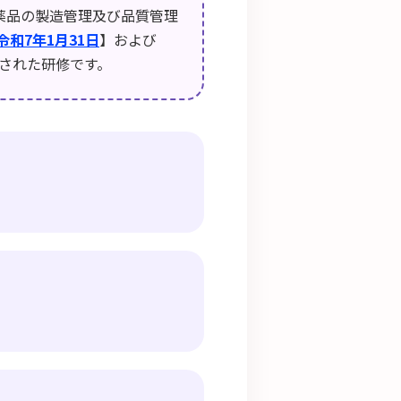
薬品の製造管理及び品質管理
令和7年1月31日
】および
された研修です。