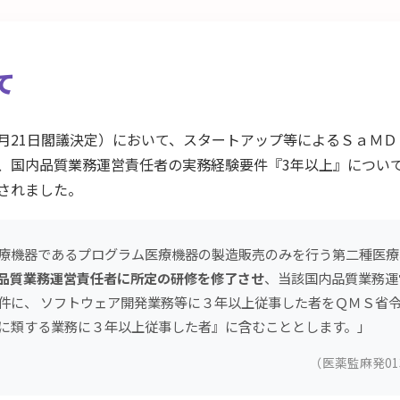
て
月21日閣議決定）において、スタートアップ等によるＳａＭ
、国内品質業務運営責任者の実務経験要件『3年以上』につい
されました。
療機器であるプログラム医療機器の製造販売のみを行う第二種医療
品質業務運営責任者に所定の研修を修了させ
、当該国内品質業務運
件に、 ソフトウェア開発業務等に３年以上従事した者をＱＭＳ省令
に類する業務に３年以上従事した者』に含むこととします。」
（医薬監麻発01