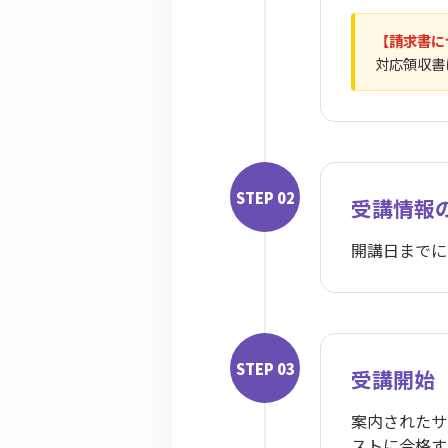
【請求書に
対応領収書
STEP 02
受講情報
開講日までに
STEP 03
受講開始
案内されたサ
ストに合格す