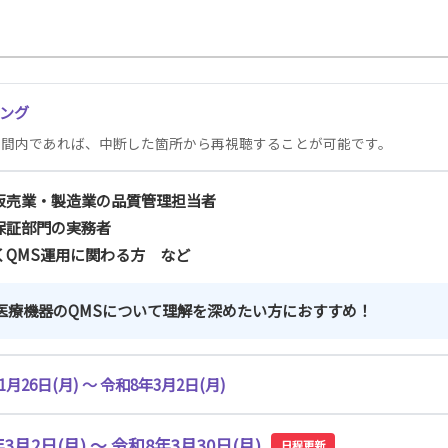
ニング
期間内であれば、中断した箇所から再視聴することが可能です。
造販売業・製造業の品質管理担当者
質保証部門の実務者
くQMS運用に関わる方 など
医療機器のQMSについて理解を深めたい方におすすめ！
月26日(月) ～ 令和8年3月2日(月)
3月2日(月) ～ 令和8年3月30日(月)
日程更新