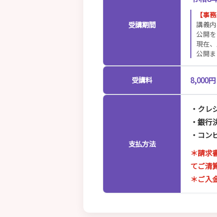
【事務
受講期間
講義内
公開を
現在、
公開ま
8,00
受講料
・クレ
・銀行
・コン
支払方法
＊請求
てご清
＊ご入