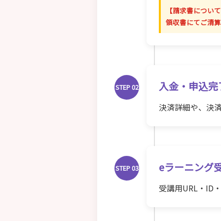
【請求書について
領収書にてご清算
入金・申込完
STEP 02
決済詳細や、決済完
eラーニング
STEP 03
受講用URL・I