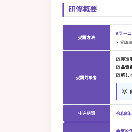
研修概要
eラー
受講方法
＊受講
☑ 製
☑ 品
☑ 新し
受講対象者
💡
令和8年1
申込期間
令和8年