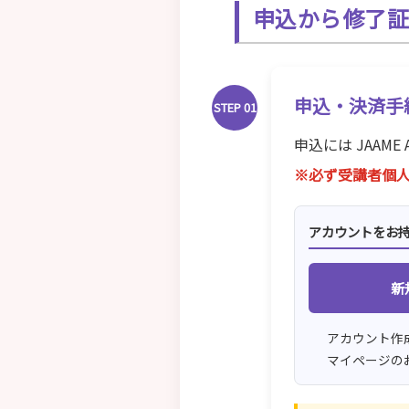
申込から修了
申込・決済手
STEP 01
申込には
JAAME 
※必ず受講者個
アカウントをお
新
アカウント作
マイページの