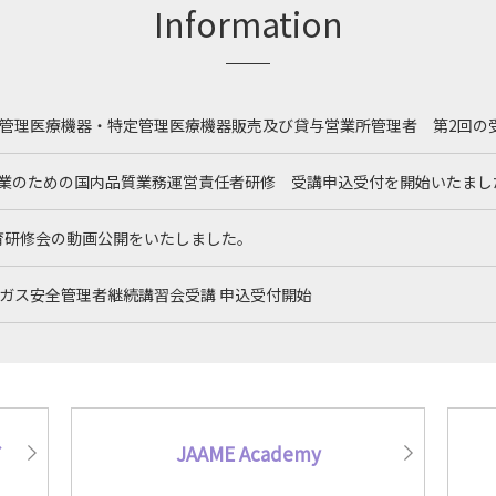
Information
度管理医療機器・特定管理医療機器販売及び貸与営業所管理者 第2回の
売業のための国内品質業務運営責任者研修 受講申込受付を開始いたまし
育研修会の動画公開をいたしました。
療ガス安全管理者継続講習会受講 申込受付開始
療ガス安全管理者講習会(3日コース)受講申込受付開始
の基礎を学ぶ ～業界入門セミナー～ 受講申込開始いたました
、
JAAME Academy
了証(オープンバッジ)
にて発行されます。