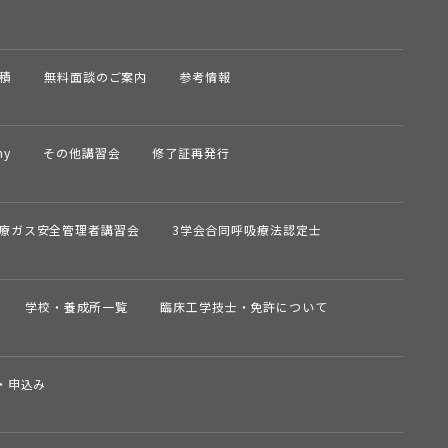
積
無料面談のご案内
参考情報
my
その他講習会
修了証再発行
療ガス安全管理者講習会
3学会合同呼吸療法認定士
学校・養成所一覧
臨床工学技士・免許について
・申込み