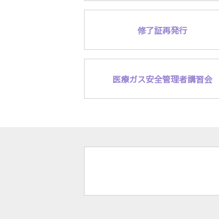
💡デジタル修了証とは？
💡行政等への提出方法は？
修了証再発行
医療ガス安全管理者講習会