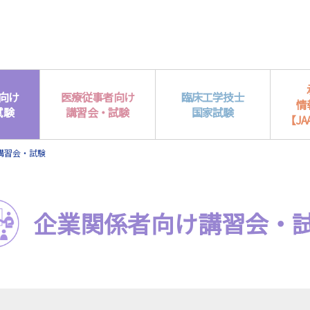
向け
医療従事者向け
臨床工学技士
情
試験
講習会・試験
国家試験
【JAA
講習会・試験
企業関係者向け
講習会・