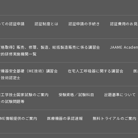
めての認証申請
認証制度とは
認証申請の手続き
認証費用のお見
資格取得】販売、修理、製造、総括製造販売に係る
講習会
JAAME Acade
続的研修実施機関一覧
療機器安全基礎（ME技術）講習会
在宅人工呼吸器に関する講習会
医
析技術認定士
床工学技士国家試験のご案内
受験資格／試験科目
出題基準について
去の試験問題等
AME情報提供のご案内
医療機器の承認速報
無料トライアルのご案内