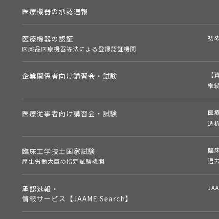
医療機器の承認速報
初
医療機器の認証
医薬品医療機器等法による登録認証機関
【
企業関係者向け講習会・試験
継
医
医療従事者向け講習会・試験
透
臨
臨床工学技士国家試験
過
厚生労働大臣の指定試験機関
JA
承認速報・
情報サービス【JAAME Search】